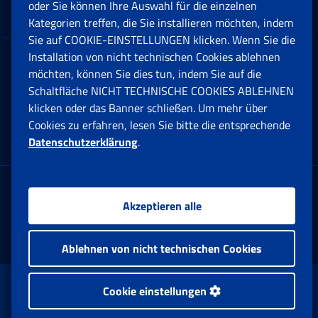
Unternehmen und Freiberufler
oder Sie können Ihre Auswahl für die einzelnen
Kategorien treffen, die Sie installieren möchten, indem
Sie auf COOKIE-EINSTELLUNGEN klicken. Wenn Sie die
Installation von nicht technischen Cookies ablehnen
Datenschutz
möchten, können Sie dies tun, indem Sie auf die
Schaltfläche NICHT TECHNISCHE COOKIES ABLEHNEN
Cookie einstellungen
klicken oder das Banner schließen. Um mehr über
Cookies zu erfahren, lesen Sie bitte die entsprechende
Datenschutzerklärung
.
Multikanal-Contact Center
Firmensitz:
Akzeptieren alle
Via Ciro il Grande, 21
00144 Roma
Ablehnen von nicht technischen Cookies
www.inps.gov.it © 1997-2025
Cookie einstellungen
Istituto Nazionale Previdenza Sociale.