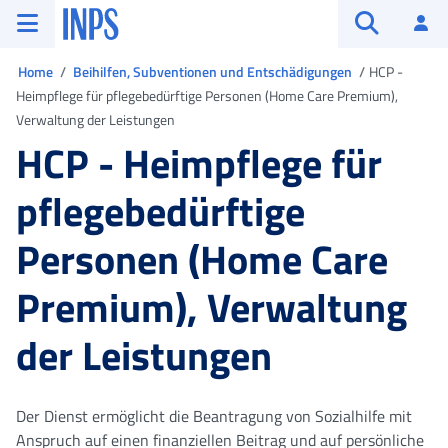
Zum Hauptmenü
Zum Hauptinhalt springen
Zu der Fußzeile
INPS ()
An
Suche öffn
Sie sind in
Home
Beihilfen, Subventionen und Entschädigungen
HCP -
Heimpflege für pflegebedürftige Personen (Home Care Premium),
Verwaltung der Leistungen
HCP - Heimpflege für
pflegebedürftige
Personen (Home Care
Premium), Verwaltung
der Leistungen
Der Dienst ermöglicht die Beantragung von Sozialhilfe mit
Anspruch auf einen finanziellen Beitrag und auf persönliche