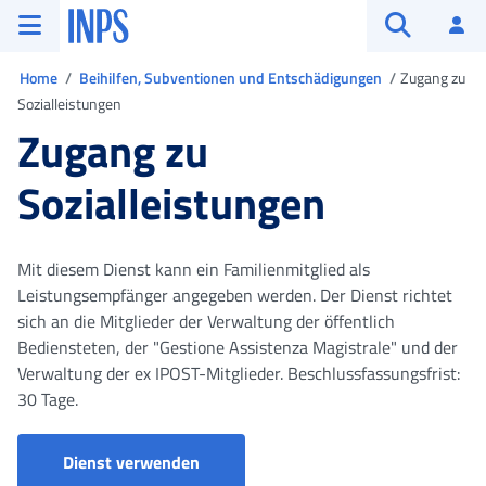
Zum Hauptmenü
Zum Hauptinhalt springen
Zu der Fußzeile
INPS ()
An
Suche öffn
Sie sind in
Home
Beihilfen, Subventionen und Entschädigungen
Zugang zu
Sozialleistungen
Zugang zu
Sozialleistungen
Mit diesem Dienst kann ein Familienmitglied als
Leistungsempfänger angegeben werden. Der Dienst richtet
sich an die Mitglieder der Verwaltung der öffentlich
Bediensteten, der "Gestione Assistenza Magistrale" und der
Verwaltung der ex IPOST-Mitglieder. Beschlussfassungsfrist:
30 Tage.
Portale servizi di Welfare
Dienst verwenden