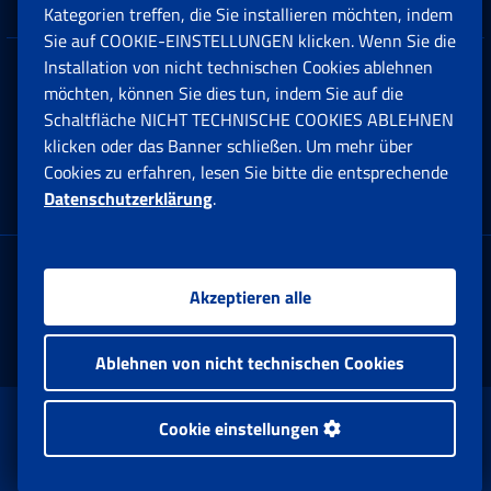
Kategorien treffen, die Sie installieren möchten, indem
Sie auf COOKIE-EINSTELLUNGEN klicken. Wenn Sie die
Installation von nicht technischen Cookies ablehnen
Datenschutz
möchten, können Sie dies tun, indem Sie auf die
Schaltfläche NICHT TECHNISCHE COOKIES ABLEHNEN
Cookie einstellungen
klicken oder das Banner schließen. Um mehr über
Cookies zu erfahren, lesen Sie bitte die entsprechende
Datenschutzerklärung
.
Multikanal-Contact Center
Firmensitz:
Akzeptieren alle
Via Ciro il Grande, 21
00144 Roma
Ablehnen von nicht technischen Cookies
www.inps.gov.it © 1997-2025
Cookie einstellungen
Istituto Nazionale Previdenza Sociale.
Alle Rechte vorbehalten.