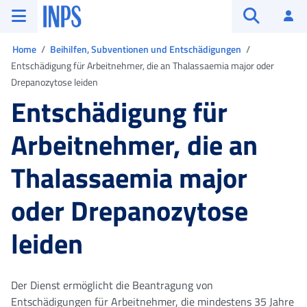
Zum Hauptmenü
Zum Hauptinhalt springen
Zu der Fußzeile
INPS ()
An
Suche öffn
Sie sind in
Home
Beihilfen, Subventionen und Entschädigungen
Entschädigung für Arbeitnehmer, die an Thalassaemia major oder
Drepanozytose leiden
Entschädigung für
Arbeitnehmer, die an
Thalassaemia major
oder Drepanozytose
leiden
Der Dienst ermöglicht die Beantragung von
Entschädigungen für Arbeitnehmer, die mindestens 35 Jahre