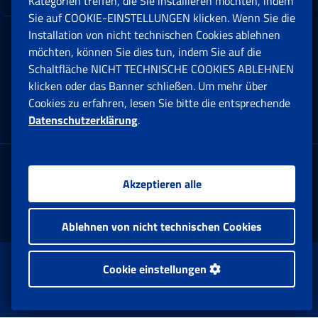
Kategorien treffen, die Sie installieren möchten, indem
Sie auf COOKIE-EINSTELLUNGEN klicken. Wenn Sie die
Installation von nicht technischen Cookies ablehnen
Datenschutz
möchten, können Sie dies tun, indem Sie auf die
Schaltfläche NICHT TECHNISCHE COOKIES ABLEHNEN
Cookie einstellungen
klicken oder das Banner schließen. Um mehr über
Cookies zu erfahren, lesen Sie bitte die entsprechende
Datenschutzerklärung
.
Multikanal-Contact Center
Firmensitz:
Akzeptieren alle
Via Ciro il Grande, 21
00144 Roma
Ablehnen von nicht technischen Cookies
www.inps.gov.it © 1997-2025
Cookie einstellungen
Istituto Nazionale Previdenza Sociale.
Alle Rechte vorbehalten.