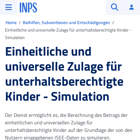
Zum Hauptmenü
Zum Hauptinhalt springen
Zu der Fußzeile
INPS ()
An
Suche öffn
Sie sind in
Home
Beihilfen, Subventionen und Entschädigungen
Einheitliche und universelle Zulage für unterhaltsberechtigte Kinder -
Simulation
Einheitliche und
universelle Zulage für
unterhaltsberechtigte
Kinder - Simulation
Der Dienst ermöglicht es, die Berechnung des Betrags der
einheitlichen und universellen Zulage für
unterhaltsberechtigte Kinder auf der Grundlage der von den
Nutzern eingegebenen ISEE-Daten zu simulieren.