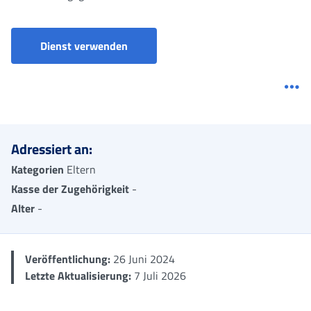
Simulazione Importo Assegno Unico
Dienst verwenden
Me
Adressiert an:
Kategorien
Eltern
Kasse der Zugehörigkeit
-
Alter
-
Veröffentlichung:
26 Juni 2024
Letzte Aktualisierung:
7 Juli 2026