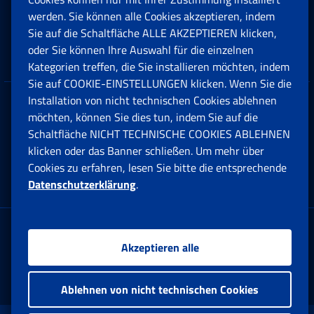
Beihilfen, Subventionen und Entschädigungen
werden. Sie können alle Cookies akzeptieren, indem
Sie auf die Schaltfläche ALLE AKZEPTIEREN klicken,
Unternehmen und Freiberufler
oder Sie können Ihre Auswahl für die einzelnen
Kategorien treffen, die Sie installieren möchten, indem
Sie auf COOKIE-EINSTELLUNGEN klicken. Wenn Sie die
Installation von nicht technischen Cookies ablehnen
Datenschutz
möchten, können Sie dies tun, indem Sie auf die
Schaltfläche NICHT TECHNISCHE COOKIES ABLEHNEN
Cookie einstellungen
klicken oder das Banner schließen. Um mehr über
Cookies zu erfahren, lesen Sie bitte die entsprechende
Datenschutzerklärung
.
Multikanal-Contact Center
Firmensitz:
Akzeptieren alle
Via Ciro il Grande, 21
00144 Roma
Ablehnen von nicht technischen Cookies