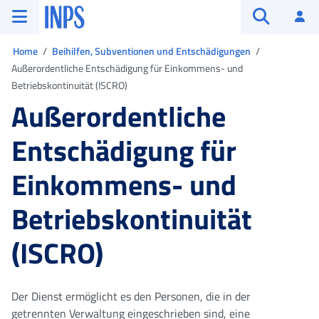
Zum Hauptmenü
Zum Hauptinhalt springen
Zu der Fußzeile
INPS ()
An
Suche öffn
Sie sind in
Home
Beihilfen, Subventionen und Entschädigungen
Außerordentliche Entschädigung für Einkommens- und
Betriebskontinuität (ISCRO)
Außerordentliche
Entschädigung für
Einkommens- und
Betriebskontinuität
(ISCRO)
Der Dienst ermöglicht es den Personen, die in der
getrennten Verwaltung eingeschrieben sind, eine