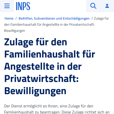
Zum Hauptmenü
Zum Hauptinhalt springen
Zu der Fußzeile
INPS ()
An
Suche öffn
Sie sind in
Home
Beihilfen, Subventionen und Entschädigungen
Zulage für
den Familienhaushalt für Angestellte in der Privatwirtschaft:
Bewilligungen
Zulage für den
Familienhaushalt für
Angestellte in der
Privatwirtschaft:
Bewilligungen
Der Dienst ermöglicht es Ihnen, eine Zulage für den
Familienhaushalt zu beantragen. Diese Zulage richtet sich an