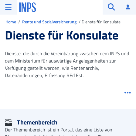
Zum Hauptmenü
Zum Hauptinhalt springen
Zu der Fußzeile
INPS ()
An
Suche öffn
Sie sind in
Home
Rente und Sozialversicherung
Dienste für Konsulate
Dienste für Konsulate
Dienste, die durch die Vereinbarung zwischen dem INPS und
dem Ministerium für auswärtige Angelegenheiten zur
Verfügung gestellt werden, wie Rentenarchiv,
Datenänderungen, Erfassung REd Est.
Me
Themenbereich
Der Themenbereich ist ein Portal, das eine Liste von