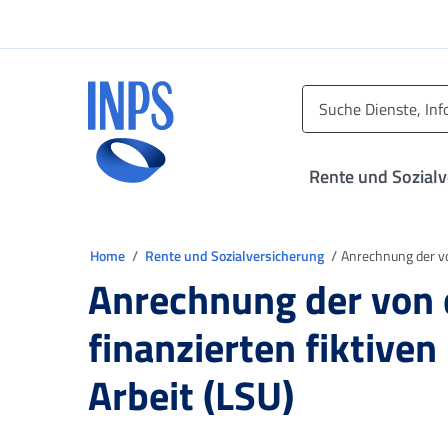
Zum Hauptmenü
Zum Hauptinhalt springen
Zu der Fußzeile
INPS ()
Rente und Sozial
Sie sind in
Home
Rente und Sozialversicherung
Anrechnung der vo
Anrechnung der von 
finanzierten fiktive
Arbeit (LSU)