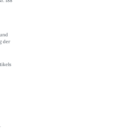
r. 188
 und
g der
ikels
t