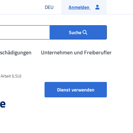
Deutsche Sprache
DEU
Anmelden
Suche
tschädigungen
Unternehmen und Freiberufler
Arbeit (LSU)
Antrag auf Anrechn
Dienst verwenden
ge