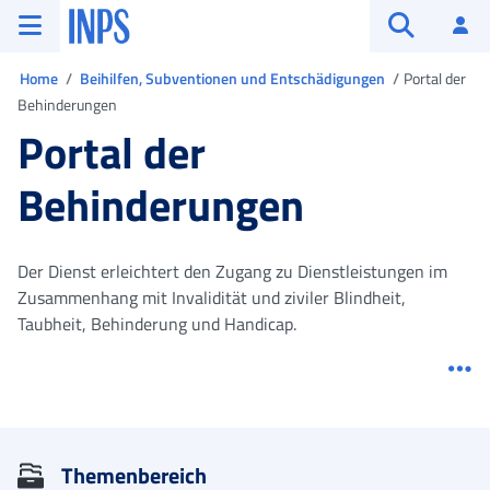
Zum Hauptmenü
Zum Hauptinhalt springen
Zu der Fußzeile
INPS ()
An
Suche öffn
Sie sind in
Home
Beihilfen, Subventionen und Entschädigungen
Portal der
Behinderungen
Portal der
Behinderungen
Der Dienst erleichtert den Zugang zu Dienstleistungen im
Zusammenhang mit Invalidität und ziviler Blindheit,
Taubheit, Behinderung und Handicap.
Me
Themenbereich