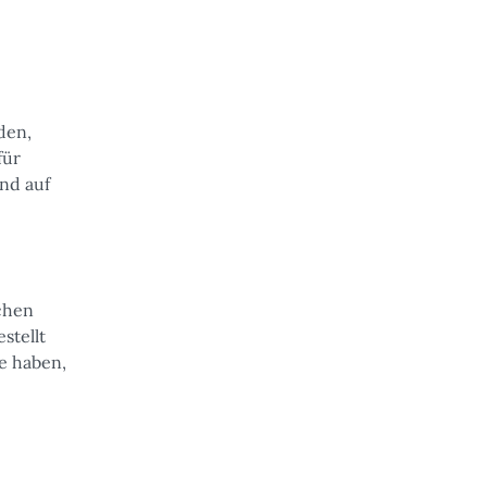
den,
für
nd auf
chen
stellt
te haben,