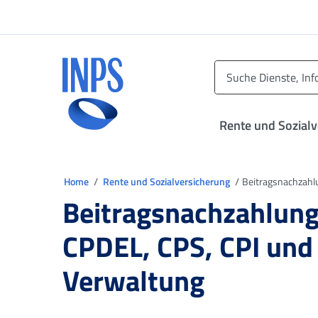
Zum Hauptmenü
Zum Hauptinhalt springen
Zu der Fußzeile
INPS ()
Rente und Sozial
Sie sind in
Home
Rente und Sozialversicherung
Beitragsnachzahlu
Beitragsnachzahlung
CPDEL, CPS, CPI und
Verwaltung