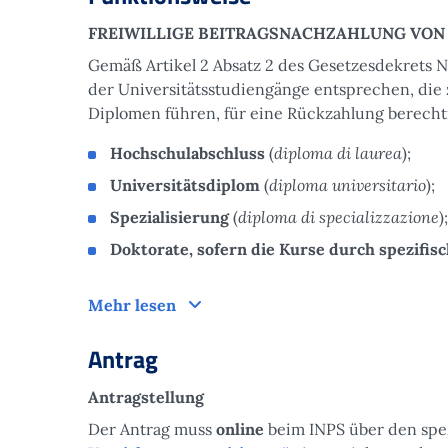
FREIWILLIGE BEITRAGSNACHZAHLUNG VON
Gemäß Artikel 2 Absatz 2 des Gesetzesdekrets Nr
der Universitätsstudiengänge entsprechen, die 
Diplomen führen, für eine Rückzahlung berechti
diploma di laurea
Hochschulabschluss
(
);
diploma universitario
Universitätsdiplom
(
);
diploma di specializzazione
Spezialisierung
(
);
Doktorate, sofern die Kurse durch spezifis
Funktionsweise
Mehr lesen
Antrag
Antragstellung
Der Antrag muss
online
beim INPS über den spe