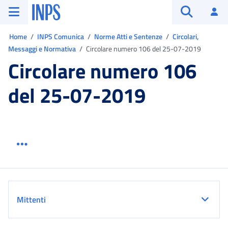
Vai al menu principale
Vai al contenuto principale
Vai al pie' di pagina
INPS ()
Ac
Apri cerca
Ti trovi in:
Home
INPS Comunica
Norme Atti e Sentenze
Circolari,
Messaggi e Normativa
Circolare numero 106 del 25-07-2019
Circolare numero 106
del 25-07-2019
Menu link servizio sezione
Dettaglio
Mittenti