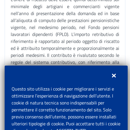
minimale degli artigiani e commercianti vigente
nell’anno di presentazione della domanda ed in base
all’aliquota di computo delle prestazioni pensionistiche
vigente, nel medesimo periodo, nel Fondo pensioni
lavoratori dipendenti (FPLD). L’importo retributivo di
riferimento è rapportato al periodo oggetto di riscatto
ed è attribuito temporalmente e proporzionalmente ai
periodi medesimi. Il contributo è rivalutato secondo le
regole del sistema contributivo, con riferimento alla
data della domanda.
La suddetta modalità di calcolo dell’onere si aggiunge a
quelle previste dal comma 4 (per periodi che si
Questo sito utilizza i cookie per migliorare i servizi e
collochino nel sistema retributivo), dal comma 5 (per i
ottimizzare l’esperienza di navigazione dell’utente. I
periodi che si collochino nel sistema contributivo) e dal
cookie di natura tecnica sono indispensabili per
comma 5-
bis
(per i soggetti inoccupati), del citato
permettere il corretto funzionamento del sito. Solo
articolo 2 del D.lgs n. 184/1997.
previo consenso dell’utente, possono essere installati
La modalità di calcolo di cui al citato comma
5-quater
ulteriori tipologie di cookie. Puoi accettare tutti i cookie
resta alternativa a quella di cui al comma 5