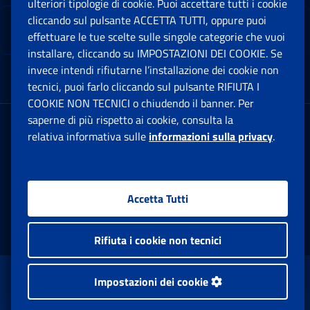
ulteriori tipologie di cookie. Puoi accettare tutti i cookie
cliccando sul pulsante ACCETTA TUTTI, oppure puoi
Note Legali
effettuare le tue scelte sulle singole categorie che vuoi
Ap
installare, cliccando su IMPOSTAZIONI DEI COOKIE. Se
invece intendi rifiutarne l’installazione dei cookie non
App mobile
Ap
tecnici, puoi farlo cliccando sul pulsante RIFIUTA I
COOKIE NON TECNICI o chiudendo il banner. Per
saperne di più rispetto ai cookie, consulta la
Sede Legale
: Via Ciro il Grande, 21
relativa informativa sulle
informazioni sulla privacy
.
00144 Roma
P.IVA 02121151001
Accetta Tutti
Facebook: Apre una nuova finestra
Twitter: Apre una nuova finestra
Whatsapp: Apre una nuova fi
Youtube: Apre una nuo
Instagram: Apre
Linkedin:
Rs
Rifiuta i cookie non tecnici
www.inps.gov.it © 1997-2026
Impostazioni dei cookie
Istituto Nazionale Previdenza Sociale.