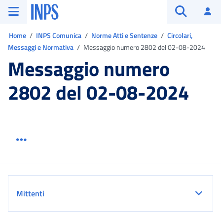
Vai al menu principale
Vai al contenuto principale
Vai al pie' di pagina
INPS ()
Ac
Apri cerca
Ti trovi in:
Home
INPS Comunica
Norme Atti e Sentenze
Circolari,
Messaggi e Normativa
Messaggio numero 2802 del 02-08-2024
Messaggio numero
2802 del 02-08-2024
Menu link servizio sezione
Dettaglio
Mittenti