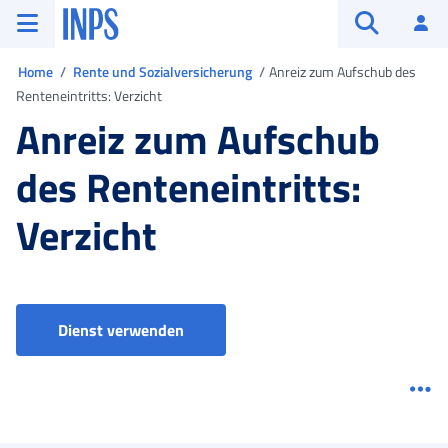
Zum Hauptmenü
Zum Hauptinhalt springen
Zu der Fußzeile
INPS ()
An
Suche öffn
Sie sind in
Home
Rente und Sozialversicherung
Anreiz zum Aufschub des
Renteneintritts: Verzicht
Anreiz zum Aufschub
des Renteneintritts:
Verzicht
Anreiz zur Verschiebung der Rente: Ve
Dienst verwenden
Me