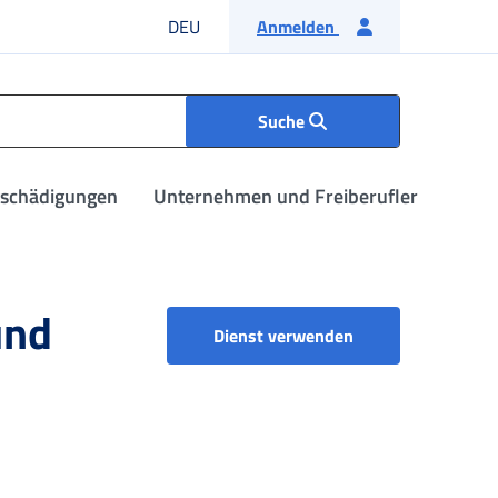
Deutsche Sprache
DEU
Anmelden
Suche
tschädigungen
Unternehmen und Freiberufler
und
Beitragsausgleich
Dienst verwenden