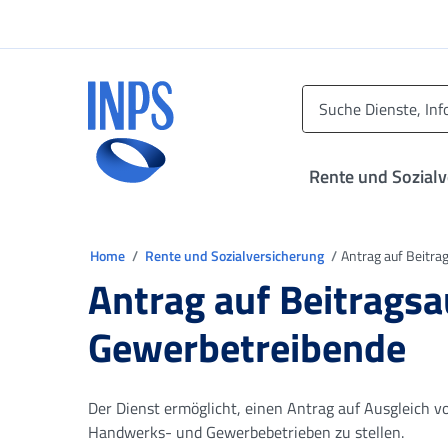
Zum Hauptmenü
Zum Hauptinhalt springen
Zu der Fußzeile
INPS ()
Rente und Sozial
Sie sind in
Home
Rente und Sozialversicherung
Antrag auf Beitr
Antrag auf Beitrags
Gewerbetreibende
Der Dienst ermöglicht, einen Antrag auf Ausgleich v
Handwerks- und Gewerbebetrieben zu stellen.