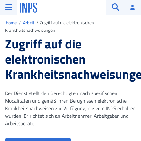
Zum Hauptmenü
Zum Hauptinhalt springen
Zu der Fußzeile
INPS ()
An
Suche öffn
Sie sind in
Home
Arbeit
Zugriff auf die elektronischen
Krankheitsnachweisungen
Zugriff auf die
elektronischen
Krankheitsnachweisung
Der Dienst stellt den Berechtigten nach spezifischen
Modalitäten und gemäß ihren Befugnissen elektronische
Krankheitsnachweisen zur Verfügung, die vom INPS erhalten
wurden. Er richtet sich an Arbeitnehmer, Arbeitgeber und
Arbeitsberater.