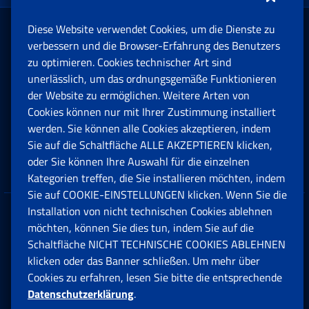
Diese Website verwendet Cookies, um die Dienste zu
Rente und Sozialversicherung
verbessern und die Browser-Erfahrung des Benutzers
zu optimieren. Cookies technischer Art sind
unerlässlich, um das ordnungsgemäße Funktionieren
Arbeit
der Website zu ermöglichen. Weitere Arten von
Cookies können nur mit Ihrer Zustimmung installiert
Beihilfen, Subventionen und Entschädigungen
werden. Sie können alle Cookies akzeptieren, indem
Sie auf die Schaltfläche ALLE AKZEPTIEREN klicken,
Unternehmen und Freiberufler
oder Sie können Ihre Auswahl für die einzelnen
Kategorien treffen, die Sie installieren möchten, indem
Sie auf COOKIE-EINSTELLUNGEN klicken. Wenn Sie die
Installation von nicht technischen Cookies ablehnen
Datenschutz
möchten, können Sie dies tun, indem Sie auf die
Schaltfläche NICHT TECHNISCHE COOKIES ABLEHNEN
Cookie einstellungen
klicken oder das Banner schließen. Um mehr über
Cookies zu erfahren, lesen Sie bitte die entsprechende
Datenschutzerklärung
.
Multikanal-Contact Center