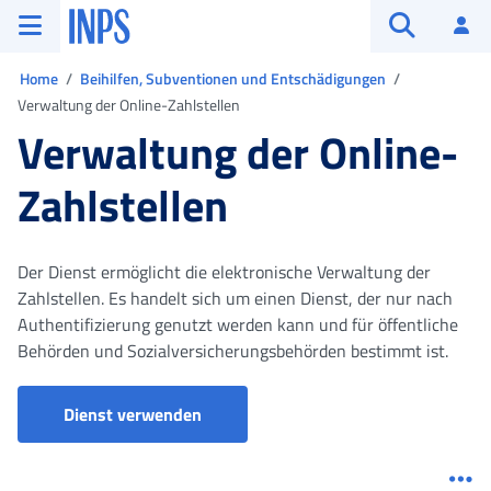
Zum Hauptmenü
Zum Hauptinhalt springen
Zu der Fußzeile
INPS ()
An
Suche öffn
Sie sind in
Home
Beihilfen, Subventionen und Entschädigungen
Verwaltung der Online-Zahlstellen
Verwaltung der Online-
Zahlstellen
Der Dienst ermöglicht die elektronische Verwaltung der
Zahlstellen. Es handelt sich um einen Dienst, der nur nach
Authentifizierung genutzt werden kann und für öffentliche
Behörden und Sozialversicherungsbehörden bestimmt ist.
Gestione uffici pagatori (Enti pubblici 
Dienst verwenden