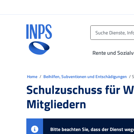
Zum Hauptmenü
Zum Hauptinhalt springen
Zu der Fußzeile
INPS ()
Rente und Sozial
Sie sind in
Home
Beihilfen, Subventionen und Entschädigungen
S
Schulzuschuss für W
Mitgliedern
Bitte beachten Sie, dass der Dienst w