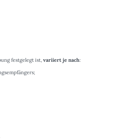
bung festgelegt ist,
variiert je nach
:
ungsempfängers;
.