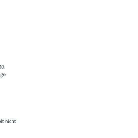
90
age
it nicht