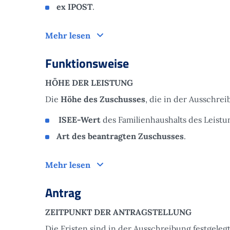
ex IPOST
.
Zielgruppe
Mehr lesen
Funktionsweise
HÖHE DER LEISTUNG
Die
Höhe des Zuschusses
, die in der Ausschrei
ISEE-Wert
des Familienhaushalts des Leist
Art des beantragten Zuschusses
.
Funktionsweise
Mehr lesen
Antrag
ZEITPUNKT DER ANTRAGSTELLUNG
Die Fristen sind in der Ausschreibung festgelegt