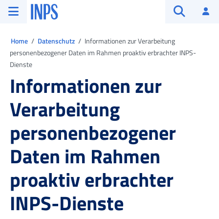
Zum Hauptmenü
Zum Hauptinhalt springen
Zu der Fußzeile
INPS ()
An
Suche öffn
Ti trovi in:
Home
Datenschutz
Informationen zur Verarbeitung
personenbezogener Daten im Rahmen proaktiv erbrachter INPS-
Dienste
Informationen zur
Verarbeitung
personenbezogener
Daten im Rahmen
proaktiv erbrachter
INPS-Dienste