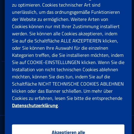
zu optimieren. Cookies technischer Art sind
unerlässlich, um das ordnungsgemäße Funktionieren
Arbeit
der Website zu ermöglichen. Weitere Arten von
Cookies können nur mit Ihrer Zustimmung installiert
Beihilfen, Subventionen und Entschädigungen
werden. Sie können alle Cookies akzeptieren, indem
Sie auf die Schaltfläche ALLE AKZEPTIEREN klicken,
Unternehmen und Freiberufler
oder Sie können Ihre Auswahl für die einzelnen
Kategorien treffen, die Sie installieren möchten, indem
Sie auf COOKIE-EINSTELLUNGEN klicken. Wenn Sie die
Installation von nicht technischen Cookies ablehnen
Datenschutz
möchten, können Sie dies tun, indem Sie auf die
Schaltfläche NICHT TECHNISCHE COOKIES ABLEHNEN
Cookie einstellungen
klicken oder das Banner schließen. Um mehr über
Cookies zu erfahren, lesen Sie bitte die entsprechende
Datenschutzerklärung
.
Multikanal-Contact Center
Firmensitz:
Akzeptieren alle
Via Ciro il Grande, 21