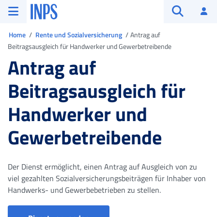
Zum Hauptmenü
Zum Hauptinhalt springen
Zu der Fußzeile
INPS ()
An
Suche öffn
Sie sind in
Home
Rente und Sozialversicherung
Antrag auf
Beitragsausgleich für Handwerker und Gewerbetreibende
Antrag auf
Beitragsausgleich für
Handwerker und
Gewerbetreibende
Der Dienst ermöglicht, einen Antrag auf Ausgleich von zu
viel gezahlten Sozialversicherungsbeiträgen für Inhaber von
Handwerks- und Gewerbebetrieben zu stellen.