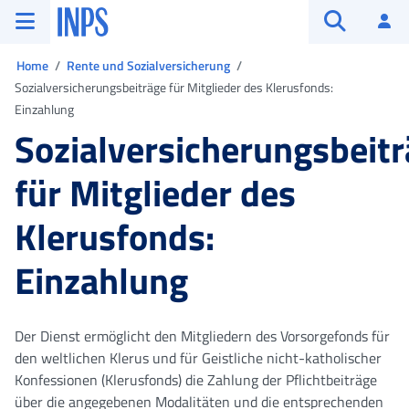
Zum Hauptmenü
Zum Hauptinhalt springen
Zu der Fußzeile
INPS ()
An
Suche öffn
Sie sind in
Home
Rente und Sozialversicherung
Sozialversicherungsbeiträge für Mitglieder des Klerusfonds:
Einzahlung
Sozialversicherungsbeit
für Mitglieder des
Klerusfonds:
Einzahlung
Der Dienst ermöglicht den Mitgliedern des Vorsorgefonds für
den weltlichen Klerus und für Geistliche nicht-katholischer
Konfessionen (Klerusfonds) die Zahlung der Pflichtbeiträge
über die angegebenen Modalitäten und die entsprechenden