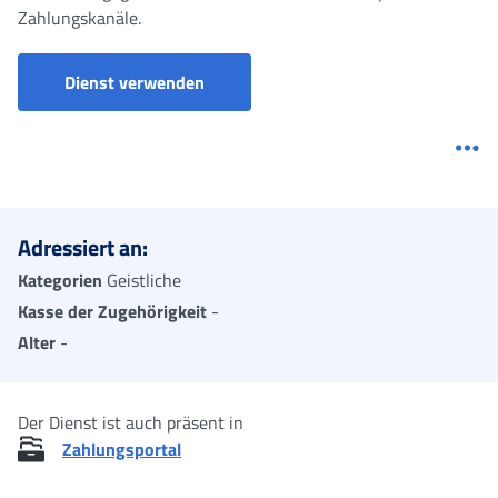
Zahlungskanäle.
Portale dei pagamenti
Dienst verwenden
Me
Adressiert an:
Kategorien
Geistliche
Kasse der Zugehörigkeit
-
Alter
-
Der Dienst ist auch präsent in
Zahlungsportal