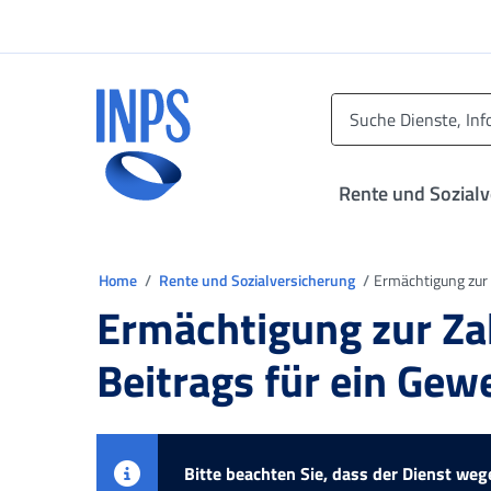
Zum Hauptmenü
Zum Hauptinhalt springen
Zu der Fußzeile
INPS ()
Rente und Sozial
Sie sind in
Home
Rente und Sozialversicherung
Ermächtigung zur 
Ermächtigung zur Za
Beitrags für ein Ge
Bitte beachten Sie, dass der Dienst w