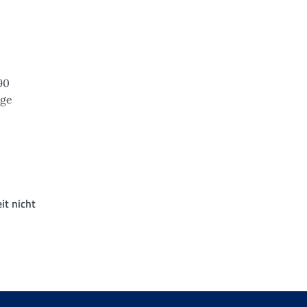
90
age
it nicht