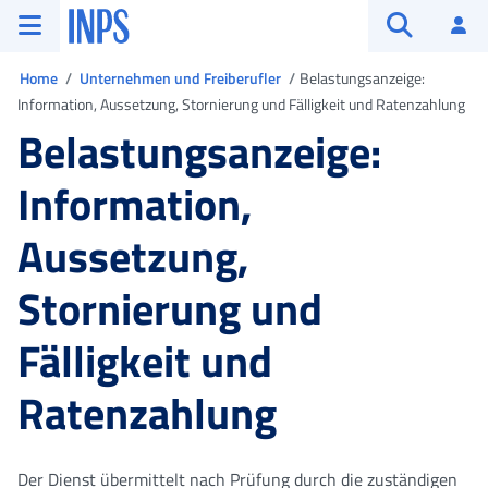
Zum Hauptmenü
Zum Hauptinhalt springen
Zu der Fußzeile
INPS ()
An
Suche öffn
Sie sind in
Home
Unternehmen und Freiberufler
Belastungsanzeige:
Information, Aussetzung, Stornierung und Fälligkeit und Ratenzahlung
Belastungsanzeige:
Information,
Aussetzung,
Stornierung und
Fälligkeit und
Ratenzahlung
Der Dienst übermittelt nach Prüfung durch die zuständigen