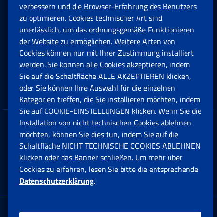
Rente und Sozialversicherung
verbessern und die Browser-Erfahrung des Benutzers
zu optimieren. Cookies technischer Art sind
unerlässlich, um das ordnungsgemäße Funktionieren
Arbeit
der Website zu ermöglichen. Weitere Arten von
Cookies können nur mit Ihrer Zustimmung installiert
Beihilfen, Subventionen und Entschädigungen
werden. Sie können alle Cookies akzeptieren, indem
Sie auf die Schaltfläche ALLE AKZEPTIEREN klicken,
Unternehmen und Freiberufler
oder Sie können Ihre Auswahl für die einzelnen
Kategorien treffen, die Sie installieren möchten, indem
Sie auf COOKIE-EINSTELLUNGEN klicken. Wenn Sie die
Installation von nicht technischen Cookies ablehnen
Datenschutz
möchten, können Sie dies tun, indem Sie auf die
Schaltfläche NICHT TECHNISCHE COOKIES ABLEHNEN
Cookie einstellungen
klicken oder das Banner schließen. Um mehr über
Cookies zu erfahren, lesen Sie bitte die entsprechende
Datenschutzerklärung
.
Multikanal-Contact Center
Firmensitz: