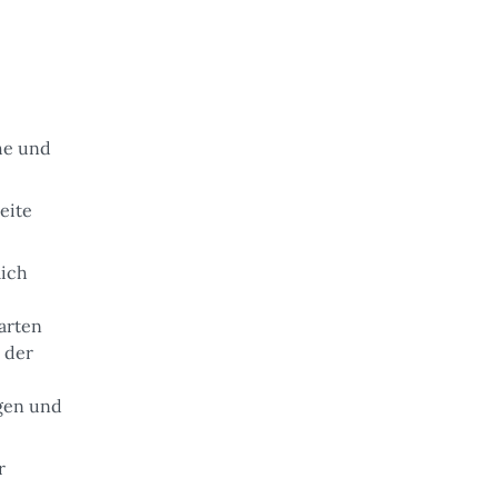
he und
eite
lich
barten
 der
gen und
r