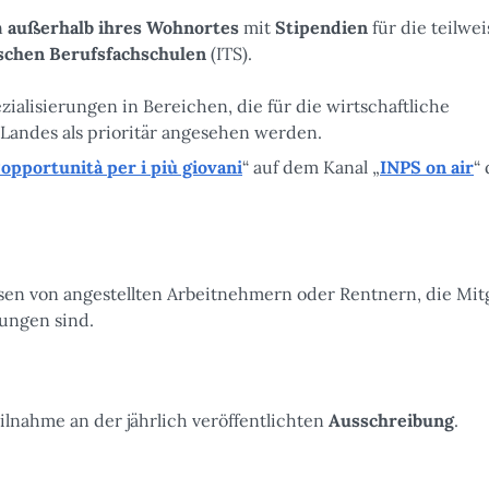
n
außerhalb ihres Wohnortes
mit
Stipendien
für die teilwei
schen Berufsfachschulen
(ITS).
ialisierungen in Bereichen, die für die wirtschaftliche
Landes als prioritär angesehen werden.
‘opportunità per i più giovani
“ auf dem Kanal „
INPS on air
“
sen von angestellten Arbeitnehmern oder Rentnern, die Mit
tungen sind.
ilnahme an der jährlich veröffentlichten
Ausschreibung
.