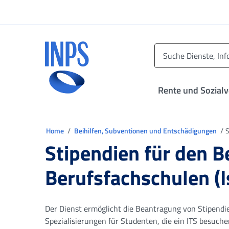
Zum Hauptmenü
Zum Hauptinhalt springen
Zu der Fußzeile
INPS ()
Rente und Sozial
Sie sind in
Home
Beihilfen, Subventionen und Entschädigungen
S
Stipendien für den 
Berufsfachschulen (Is
Der Dienst ermöglicht die Beantragung von Stipendi
Spezialisierungen für Studenten, die ein ITS besuch