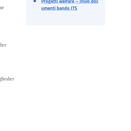
Progetti welfare – Invio doc
se
umenti bando ITS
 der
glieder