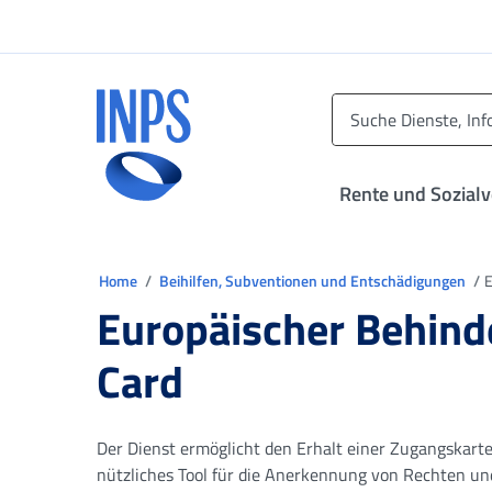
Zum Hauptmenü
Zum Hauptinhalt springen
Zu der Fußzeile
INPS ()
Rente und Sozial
Sie sind in
Home
Beihilfen, Subventionen und Entschädigungen
E
Europäischer Behinde
Card
Der Dienst ermöglicht den Erhalt einer Zugangskarte 
nützliches Tool für die Anerkennung von Rechten und