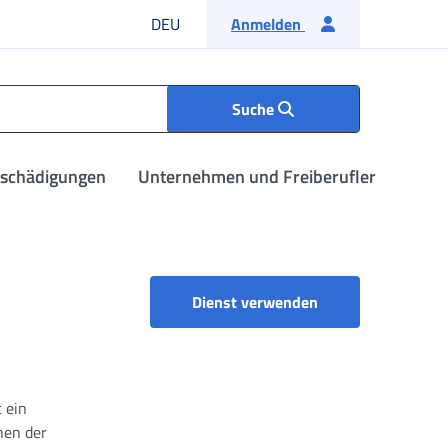
Deutsche Sprache
DEU
Anmelden
Suche
tschädigungen
Unternehmen und Freiberufler
Antrag auf einen E
Dienst verwenden
 ein
hen der