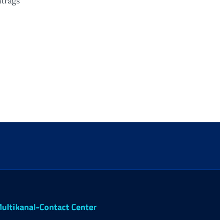
ntrags
Italien
ultikanal-Contact Center