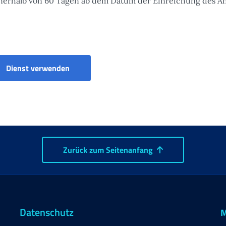
 innerhalb von 60 Tagen ab dem Datum der Einreichung des A
Antrag auf einen EU-Behindertenausweis in 
Dienst verwenden
Zurück zum Seitenanfang
Datenschutz
M