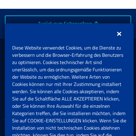
Zurück zum Seitenanfang
Diese Website verwendet Cookies, um die Dienste zu
Rente und Sozialversicherung
verbessern und die Browser-Erfahrung des Benutzers
zu optimieren. Cookies technischer Art sind
unerlässlich, um das ordnungsgemäße Funktionieren
Arbeit
der Website zu ermöglichen. Weitere Arten von
Cookies können nur mit Ihrer Zustimmung installiert
Beihilfen, Subventionen und Entschädigungen
werden. Sie können alle Cookies akzeptieren, indem
Sie auf die Schaltfläche ALLE AKZEPTIEREN klicken,
Unternehmen und Freiberufler
oder Sie können Ihre Auswahl für die einzelnen
Kategorien treffen, die Sie installieren möchten, indem
Sie auf COOKIE-EINSTELLUNGEN klicken. Wenn Sie die
Installation von nicht technischen Cookies ablehnen
Datenschutz
möchten, können Sie dies tun, indem Sie auf die