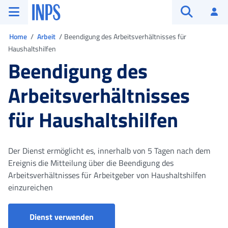
Zum Hauptmenü
Zum Hauptinhalt springen
Zu der Fußzeile
INPS ()
An
Suche öffn
Sie sind in
Home
Arbeit
Beendigung des Arbeitsverhältnisses für
Haushaltshilfen
Beendigung des
Arbeitsverhältnisses
für Haushaltshilfen
Der Dienst ermöglicht es, innerhalb von 5 Tagen nach dem
Ereignis die Mitteilung über die Beendigung des
Arbeitsverhältnisses für Arbeitgeber von Haushaltshilfen
einzureichen
Portale servizi lavoro domestico
Dienst verwenden