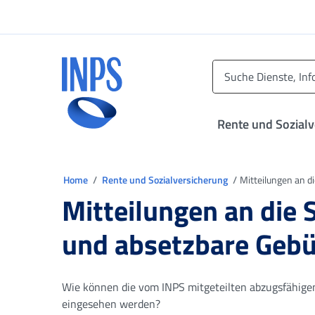
Zum Hauptmenü
Zum Hauptinhalt springen
Zu der Fußzeile
INPS ()
Rente und Sozial
Sie sind in
Home
Rente und Sozialversicherung
Mitteilungen an d
Mitteilungen an die
und absetzbare Gebü
Wie können die vom INPS mitgeteilten abzugsfähige
eingesehen werden?