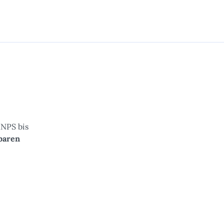
INPS bis
baren