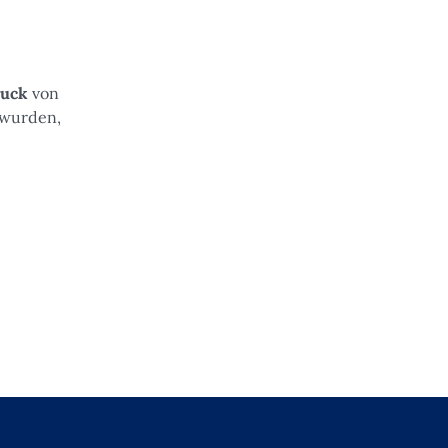
uck
von
 wurden,
ge abzugsfähiger und absetzbarer Gebühren