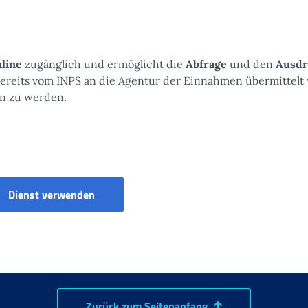
nline
zugänglich und ermöglicht die
Abfrage
und den
Ausdr
ereits vom INPS an die Agentur der Einnahmen übermittelt
en zu werden.
Mitteilungen an die Steuerbehörde - Abfra
Dienst verwenden
Zurück zum Seitenanfang