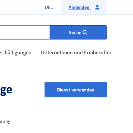
Deutsche Sprache
DEU
Anmelden
Suche
tschädigungen
Unternehmen und Freiberufler
ige
Mitteilungen an d
Dienst verwenden
ärung