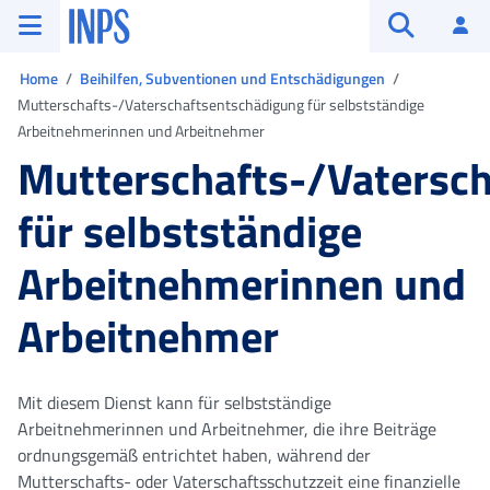
Zum Hauptmenü
Zum Hauptinhalt springen
Zu der Fußzeile
INPS ()
An
Suche öffn
Sie sind in
Home
Beihilfen, Subventionen und Entschädigungen
Mutterschafts-/Vaterschaftsentschädigung für selbstständige
Arbeitnehmerinnen und Arbeitnehmer
Mutterschafts-/Vatersc
für selbstständige
Arbeitnehmerinnen und
Arbeitnehmer
Mit diesem Dienst kann für selbstständige
Arbeitnehmerinnen und Arbeitnehmer, die ihre Beiträge
ordnungsgemäß entrichtet haben, während der
Mutterschafts- oder Vaterschaftsschutzzeit eine finanzielle