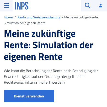
Zum Hauptmenü
Zum Hauptinhalt springen
Zu der Fußzeile
INPS ()
An
Suche öffn
Sie sind in
Home
Rente und Sozialversicherung
Meine zukünftige Rente:
Simulation der eigenen Rente
Meine zukünftige
Rente: Simulation der
eigenen Rente
Wie kann die Berechnung der Rente nach Beendigung der
Erwerbstätigkeit auf der Grundlage der geltenden
Rechtsvorschriften simuliert werden?
La mia pensione futura - Simulazione
Dienst verwenden