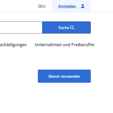
Deutsche Sprache
DEU
Anmelden
Suche
tschädigungen
Unternehmen und Freiberufler
F24-Formulare - Ar
Dienst verwenden