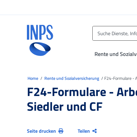
Zum Hauptmenü
Zum Hauptinhalt springen
Zu der Fußzeile
INPS ()
Rente und Sozial
Sie sind in
Home
Rente und Sozialversicherung
F24-Formulare - A
F24-Formulare - Arb
Siedler und CF
Seite drucken
Teilen