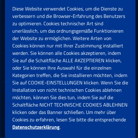
Diese Website verwendet Cookies, um die Dienste zu
Rente und Sozialversicherung
verbessern und die Browser-Erfahrung des Benutzers
zu optimieren. Cookies technischer Art sind
unerlässlich, um das ordnungsgemäße Funktionieren
Arbeit
der Website zu ermöglichen. Weitere Arten von
Cookies können nur mit Ihrer Zustimmung installiert
Beihilfen, Subventionen und Entschädigungen
werden. Sie können alle Cookies akzeptieren, indem
Sie auf die Schaltfläche ALLE AKZEPTIEREN klicken,
Unternehmen und Freiberufler
oder Sie können Ihre Auswahl für die einzelnen
Kategorien treffen, die Sie installieren möchten, indem
Sie auf COOKIE-EINSTELLUNGEN klicken. Wenn Sie die
Installation von nicht technischen Cookies ablehnen
Datenschutz
möchten, können Sie dies tun, indem Sie auf die
Schaltfläche NICHT TECHNISCHE COOKIES ABLEHNEN
Cookie einstellungen
klicken oder das Banner schließen. Um mehr über
Cookies zu erfahren, lesen Sie bitte die entsprechende
Datenschutzerklärung
.
Multikanal-Contact Center