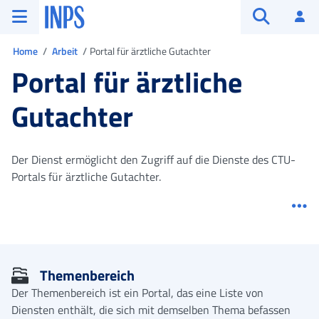
Zum Hauptmenü
Zum Hauptinhalt springen
Zu der Fußzeile
INPS ()
An
Suche öffn
Sie sind in
Home
Arbeit
Portal für ärztliche Gutachter
Portal für ärztliche
Gutachter
Der Dienst ermöglicht den Zugriff auf die Dienste des CTU-
Portals für ärztliche Gutachter.
Me
Themenbereich
Der Themenbereich ist ein Portal, das eine Liste von
Diensten enthält, die sich mit demselben Thema befassen