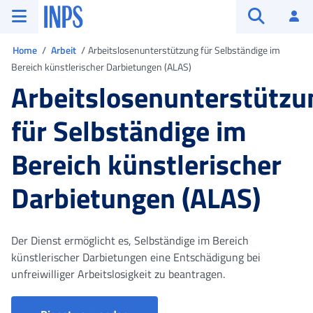
Zum Hauptmenü
Zum Hauptinhalt springen
Zu der Fußzeile
INPS ()
An
Suche öffn
Sie sind in
Home
Arbeit
Arbeitslosenunterstützung für Selbständige im
Bereich künstlerischer Darbietungen (ALAS)
Arbeitslosenunterstützu
für Selbständige im
Bereich künstlerischer
Darbietungen (ALAS)
Der Dienst ermöglicht es, Selbständige im Bereich
künstlerischer Darbietungen eine Entschädigung bei
unfreiwilliger Arbeitslosigkeit zu beantragen.