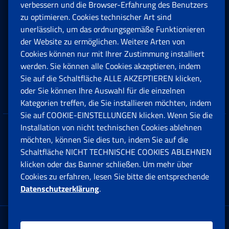
Rente und Sozialversicherung
verbessern und die Browser-Erfahrung des Benutzers
zu optimieren. Cookies technischer Art sind
unerlässlich, um das ordnungsgemäße Funktionieren
Arbeit
der Website zu ermöglichen. Weitere Arten von
Cookies können nur mit Ihrer Zustimmung installiert
Beihilfen, Subventionen und Entschädigungen
werden. Sie können alle Cookies akzeptieren, indem
Sie auf die Schaltfläche ALLE AKZEPTIEREN klicken,
Unternehmen und Freiberufler
oder Sie können Ihre Auswahl für die einzelnen
Kategorien treffen, die Sie installieren möchten, indem
Sie auf COOKIE-EINSTELLUNGEN klicken. Wenn Sie die
Installation von nicht technischen Cookies ablehnen
Datenschutz
möchten, können Sie dies tun, indem Sie auf die
Schaltfläche NICHT TECHNISCHE COOKIES ABLEHNEN
Cookie einstellungen
klicken oder das Banner schließen. Um mehr über
Cookies zu erfahren, lesen Sie bitte die entsprechende
Datenschutzerklärung
.
Multikanal-Contact Center
Firmensitz: