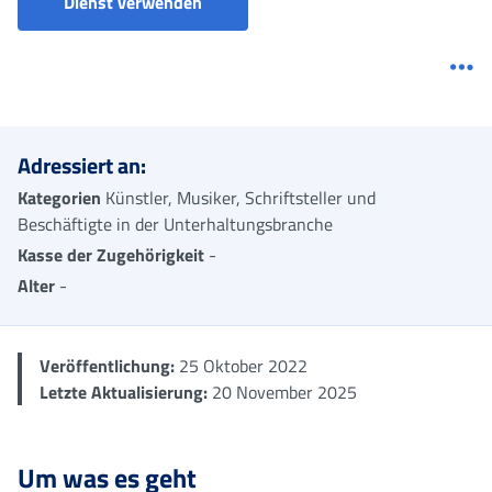
Indennità per i lavoratori autonomi d
Dienst verwenden
Me
Adressiert an:
Kategorien
Künstler, Musiker, Schriftsteller und
Beschäftigte in der Unterhaltungsbranche
Kasse der Zugehörigkeit
-
Alter
-
Veröffentlichung:
25 Oktober 2022
Letzte Aktualisierung:
20 November 2025
Um was es geht