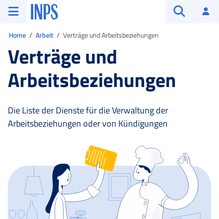
Zum Hauptmenü
Zum Hauptinhalt springen
Zu der Fußzeile
INPS ()
An
Suche öffn
Sie sind in:
Home
Arbeit
Verträge und Arbeitsbeziehungen
Verträge und
Arbeitsbeziehungen
Die Liste der Dienste für die Verwaltung der
Arbeitsbeziehungen oder von Kündigungen