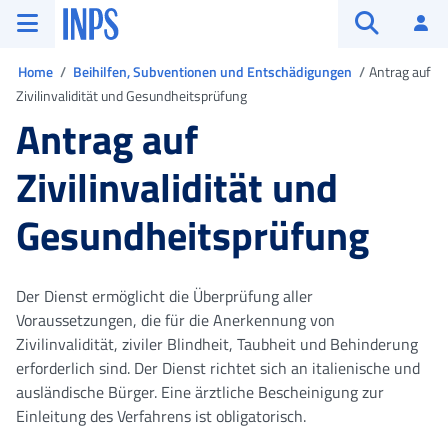
Zum Hauptmenü
Zum Hauptinhalt springen
Zu der Fußzeile
INPS ()
An
Suche öffn
Sie sind in
Home
Beihilfen, Subventionen und Entschädigungen
Antrag auf
Zivilinvalidität und Gesundheitsprüfung
Antrag auf
Zivilinvalidität und
Gesundheitsprüfung
Der Dienst ermöglicht die Überprüfung aller
Voraussetzungen, die für die Anerkennung von
Zivilinvalidität, ziviler Blindheit, Taubheit und Behinderung
erforderlich sind. Der Dienst richtet sich an italienische und
ausländische Bürger. Eine ärztliche Bescheinigung zur
Einleitung des Verfahrens ist obligatorisch.