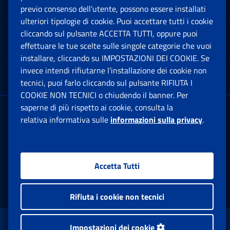
Software
previo consenso dell’utente, possono essere installati
Ap
ulteriori tipologie di cookie. Puoi accettare tutti i cookie
cliccando sul pulsante ACCETTA TUTTI, oppure puoi
Note Legali
effettuare le tue scelte sulle singole categorie che vuoi
Ap
installare, cliccando su IMPOSTAZIONI DEI COOKIE. Se
invece intendi rifiutarne l’installazione dei cookie non
App mobile
Ap
tecnici, puoi farlo cliccando sul pulsante RIFIUTA I
COOKIE NON TECNICI o chiudendo il banner. Per
saperne di più rispetto ai cookie, consulta la
Sede Legale
: Via Ciro il Grande, 21
relativa informativa sulle
informazioni sulla privacy
.
00144 Roma
P.IVA 02121151001
Accetta Tutti
Facebook: Apre una nuova finestra
Twitter: Apre una nuova finestra
Whatsapp: Apre una nuova fi
Youtube: Apre una nuo
Instagram: Apre
Linkedin:
Rs
Rifiuta i cookie non tecnici
www.inps.gov.it © 1997-2026
Impostazioni dei cookie