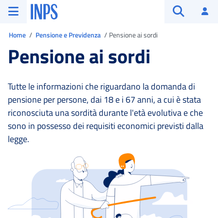
Vai al menu principale
Vai al contenuto principale
Vai al pie' di pagina
INPS ()
Ac
Apri cerca
Ti trovi in:
Home
Pensione e Previdenza
Pensione ai sordi
Pensione ai sordi
Tutte le informazioni che riguardano la domanda di
pensione per persone, dai 18 e i 67 anni, a cui è stata
riconosciuta una sordità durante l'età evolutiva e che
sono in possesso dei requisiti economici previsti dalla
legge.