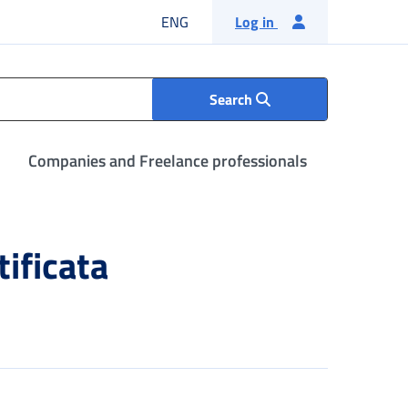
English language
ENG
Log in
Search
Companies and Freelance professionals
tificata