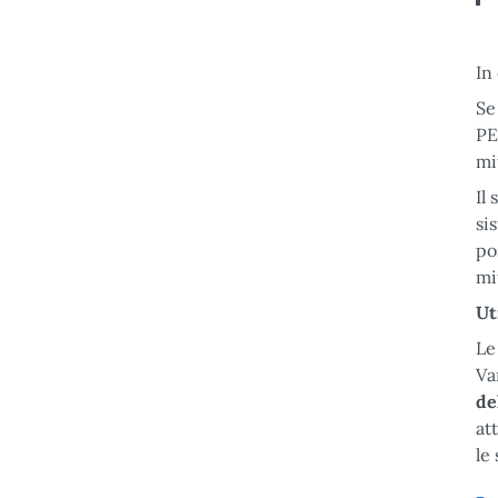
In
Se
PE
mi
Il
si
po
mi
Ut
Le
Va
de
at
le