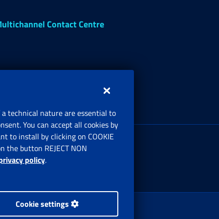
ultichannel Contact Centre
 a technical nature are essential to
onsent. You can accept all cookies by
egistered office:
t to install by clicking on COOKIE
ia Ciro il Grande, 21
ng on the button REJECT NON
00144 Roma
privacy policy
.
Cookie settings
 Rights Reserved.