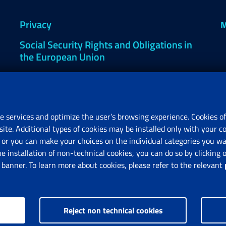
Privacy
M
Social Security Rights and Obligations in
the European Union
Cookie settings
e services and optimize the user’s browsing experience. Cookies of
site. Additional types of cookies may be installed only with your c
R
or you can make your choices on the individual categories you wan
V
he installation of non-technical cookies, you can do so by clicki
anner. To learn more about cookies, please refer to the relevant
Reject non technical cookies
nps.gov.it © 1997-2025
Istituto Nazionale Previdenza Sociale.
All