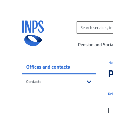
Go to the main menu
Go to main content
Go to footer
INPS ()
Pension and Socia
Ti 
H
Offices and contacts
P
Contacts
Open submenu
Pr