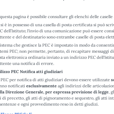
 questa pagina è possibile consultare gli elenchi delle caselle d
 si è in possesso di una casella di posta certificata si può scri
C dell’Istituto; l'invio di una comunicazione può essere consid
ttente e del destinatario sono entrambe caselle di posta elett
 sistema che gestisce la PEC è impostato in modo da consenti
stemi PEC; non permette, pertanto, di recapitare messaggi di
sta elettronica ordinaria inviato a un indirizzo PEC dell'Istitu
ttente una notifica di errore.
ilizzo PEC Notifica atti giudiziari
 PEC per notifica di atti giudiziari devono essere utilizzate
s
nno notificati
esclusivamente
agli indirizzi delle articolazi
lla Direzione Generale, per espressa previsione di legge
, g
ti di precetto, gli atti di pignoramento e sequestro, gli atti in
 sentenze e ogni provvedimento reso in detti giudizi.