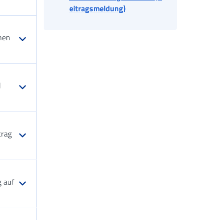
eitragsmeldung)
nen
d
trag
g auf