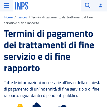
Vai al menu principale
Vai al contenuto principale
Vai al pie' di pagina
INPS ()
Ac
Apri cerca
Ti trovi in:
Home
Lavoro
Termini di pagamento dei trattamenti di fine
servizio e di fine rapporto
Termini di pagamento
dei trattamenti di fine
servizio e di fine
rapporto
Tutte le informazioni necessarie all’invio della richiesta
di pagamento di un’indennità di fine servizio o di fine
rapporto riguardanti i dipendenti pubblici.