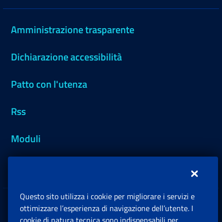
Amministrazione trasparente
Dichiarazione accessibilità
Patto con l'utenza
Rss
Moduli
Inps.design
Questo sito utilizza i cookie per migliorare i servizi e
Sedi e Contatti
ottimizzare l’esperienza di navigazione dell’utente. I
Ap
cookie di natura tecnica sono indispensabili per