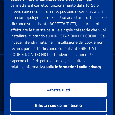
permettere il corretto funzionamento del sito. Solo
Software
previo consenso dell’utente, possono essere installati
Ap
ulteriori tipologie di cookie. Puoi accettare tutti i cookie
cliccando sul pulsante ACCETTA TUTTI, oppure puoi
Note Legali
effettuare le tue scelte sulle singole categorie che vuoi
Ap
installare, cliccando su IMPOSTAZIONI DEI COOKIE. Se
invece intendi rifiutarne l’installazione dei cookie non
App mobile
Ap
tecnici, puoi farlo cliccando sul pulsante RIFIUTA I
COOKIE NON TECNICI o chiudendo il banner. Per
saperne di più rispetto ai cookie, consulta la
Sede Legale
: Via Ciro il Grande, 21
relativa informativa sulle
informazioni sulla privacy
.
00144 Roma
P.IVA 02121151001
Accetta Tutti
Facebook: Apre una nuova finestra
Twitter: Apre una nuova finestra
Whatsapp: Apre una nuova fi
Youtube: Apre una nuo
Instagram: Apre
Linkedin:
Rs
Rifiuta i cookie non tecnici