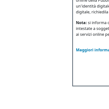
online della Pubbl
un'identità digita
digitale, richiedil
Nota:
si informa 
intestate a sogget
ai servizi online p
Maggiori informa