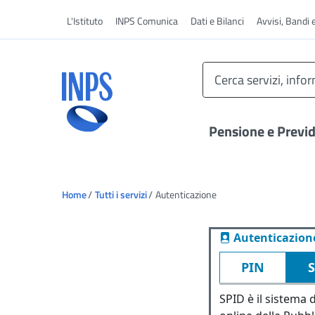
Vai al menu principale
L'Istituto
INPS Comunica
Dati e Bilanci
Avvisi, Bandi 
Pensione e Previ
Ti trovi in:
Home
Tutti i servizi
Autenticazione
Autenticazion
PIN
SPID è il sistema d