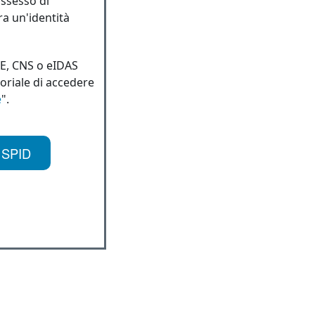
ossesso di
ra un'identità
IE, CNS o eIDAS
toriale di accedere
e
".
 SPID