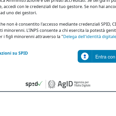
ica Amministrazione e dei privati accreditati. Se sei già in p
le, accedi con le credenziali del tuo gestore. Se non hai anco
a ad uno dei gestori.
che non è consentito l'accesso mediante credenziali SPID, C
ti minorenni. L'INPS consente a chi esercita la potestà geni
er i figli minorenni attraverso la "
Delega dell'identità digital
zioni su SPID
Entra con