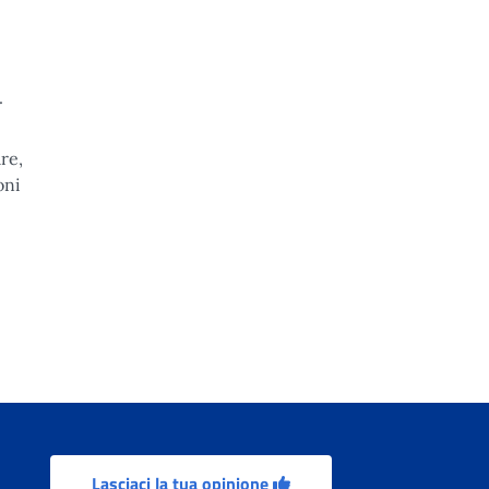
.
re,
oni
Lasciaci la tua opinione