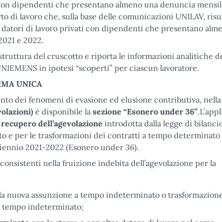
e con dipendenti che presentano almeno una denuncia mensi
 di lavoro che, sulla base delle comunicazioni UNILAV, ris
i i datori di lavoro privati con dipendenti che presentano al
2021 e 2022.
struttura del cruscotto e riporta le informazioni analitiche d
i UNIEMENS in ipotesi “scoperti” per ciascun lavoratore.
RMA UNICA
mento dei fenomeni di evasione ed elusione contributiva, nella
olazioni)
è disponibile la
sezione “Esonero under 36”
.L’appl
i recupero dell’agevolazione
introdotta dalla legge di bilanci
o e per le trasformazioni dei contratti a tempo determinato
biennio 2021-2022 (Esonero under 36).
consistenti nella fruizione indebita dell’agevolazione per la
lla nuova assunzione a tempo indeterminato o trasformazione
a tempo indeterminato;