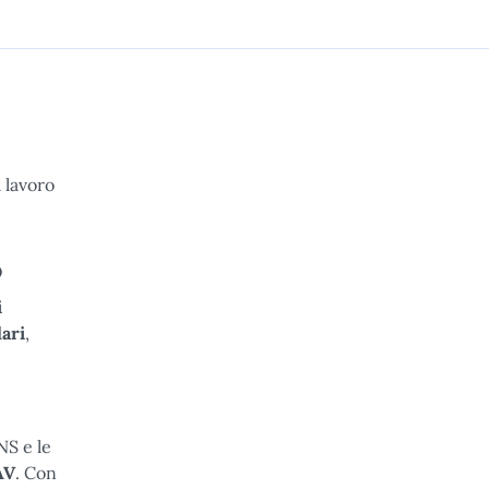
l lavoro
O
i
ari
,
NS e le
AV
. Con