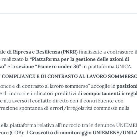
le di Ripresa e Resilienza
(PNRR)
finalizzate a contrastare i
 realizzato la
“Piattaforma per la gestione delle azioni di
so”
e la
sezione “Esonero under 36”
in piattaforma UNICA.
COMPLIANCE
I
E DI CONTRASTO AL LAVORO SOMMERS
iance
e di contrasto al lavoro sommerso” accoglie le
posizion
 di incroci e indicatori predittivi di
comportamenti irregol
re attraverso il contatto diretto con il contribuente con
rrezione spontanea di errori/irregolarità commesse nella
 della piattaforma relativa all’incrocio tra le denunce UNIEME
oro (COB): il
Cruscotto di monitoraggio UNIEMENS/UNIL