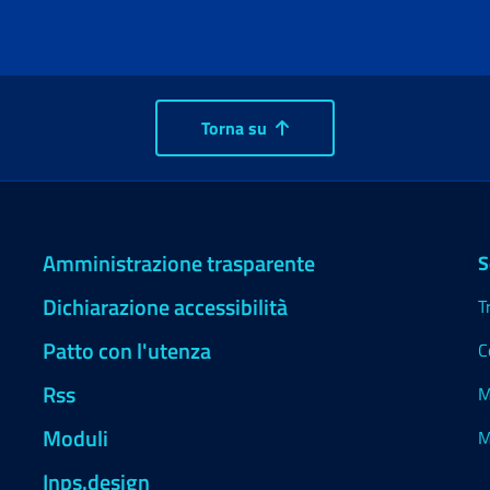
Torna su
Amministrazione trasparente
S
Dichiarazione accessibilità
T
Patto con l'utenza
C
Rss
M
Moduli
M
Inps.design