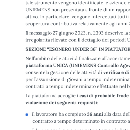
tale strumento vengono identificate le aziend
UNIEMENS non presentata a fronte di un rapporto
attivo. In particolare, vengono intercettati tutt
scopertura contributiva relativamente agli anni 
Il messaggio 27 giugno 2023, n. 2393 descrive la 
irregolarità rilevate con il dettaglio dei period
SEZIONE “ESONERO UNDER 36” IN PIATTAFO
Nell’ambito delle attività finalizzate all’accerta
piattaforma UNICA (UNIEMENS Controllo Agev
consentela gestione delle attività di
verifica e d
per l’assunzione di giovani a tempo indeterminat
contratti a tempo indeterminato effettuate nel 
La piattaforma accoglie
i casi di probabile frode
violazione dei
seguenti requisiti
:
il lavoratore ha compiuto
36 anni
alla data de
contratto a tempo determinato in contratto 