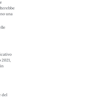
le
ulterebbe
meno una
elle
icativo
o 2021,
 in
 del