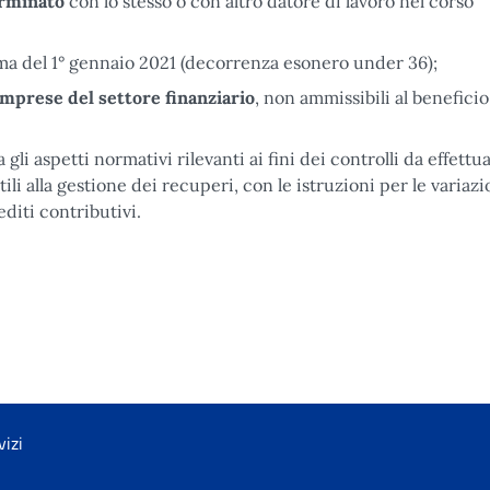
rminato
con lo stesso o con altro datore di lavoro nel corso
rima del 1° gennaio 2021 (decorrenza esonero under 36);
mprese del settore finanziario
, non ammissibili al beneficio
li aspetti normativi rilevanti ai fini dei controlli da effettua
ili alla gestione dei recuperi, con le istruzioni per le variazi
diti contributivi.
ation EU
vizi