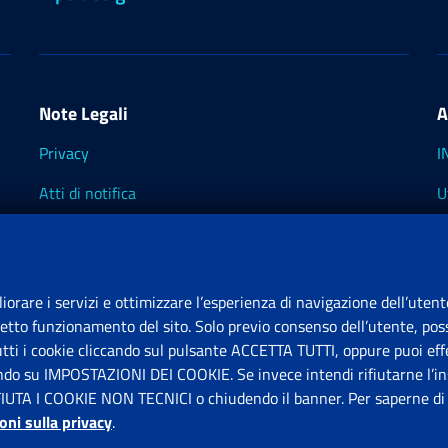
Note Legali
A
Privacy
I
Atti di notifica
U
Impostazioni dei cookie
I
I
liorare i servizi e ottimizzare l’esperienza di navigazione dell’utent
retto funzionamento del sito. Solo previo consenso dell’utente, poss
tutti i cookie cliccando sul pulsante ACCETTA TUTTI, oppure puoi effe
S
ando su IMPOSTAZIONI DEI COOKIE. Se invece intendi rifiutarne l’ins
FIUTA I COOKIE NON TECNICI o chiudendo il banner. Per saperne di p
P
oni sulla privacy
.