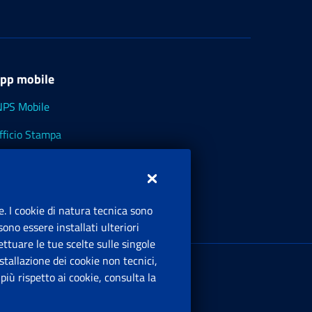
pp mobile
NPS Mobile
fficio Stampa
NPS - Museo Multimediale
NPS Cassetto Artigiani e Commercianti
e. I cookie di natura tecnica sono
ono essere installati ulteriori
ttuare le tue scelte sulle singole
ede Legale
: Via Ciro il Grande, 21
tallazione dei cookie non tecnici,
00144 Roma
iù rispetto ai cookie, consulta la
.IVA 02121151001