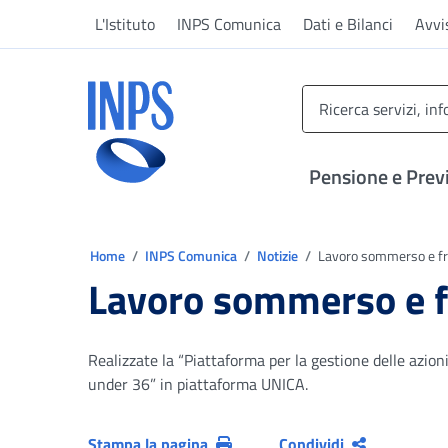
Vai al menu principale
Vai al contenuto principale
Vai al pie' di pagina
L'Istituto
INPS Comunica
Dati e Bilanci
Avvi
INPS ()
Pensione e Prev
Ti trovi in:
Home
INPS Comunica
Notizie
Lavoro sommerso e fro
Lavoro sommerso e f
Realizzate la “Piattaforma per la gestione delle azioni
under 36” in piattaforma UNICA.
Stampa la pagina
Condividi