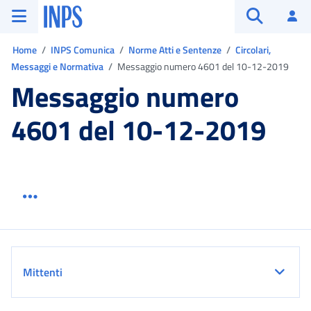
Vai al menu principale
Vai al contenuto principale
Vai al pie' di pagina
INPS ()
Ac
Apri cerca
Ti trovi in:
Home
INPS Comunica
Norme Atti e Sentenze
Circolari,
Messaggi e Normativa
Messaggio numero 4601 del 10-12-2019
Messaggio numero
4601 del 10-12-2019
Menu link servizio sezione
Dettaglio
Mittenti