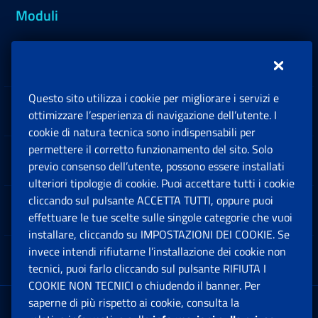
Moduli
Inps.design
Questo sito utilizza i cookie per migliorare i servizi e
Sedi e Contatti
ottimizzare l’esperienza di navigazione dell’utente. I
Ap
cookie di natura tecnica sono indispensabili per
permettere il corretto funzionamento del sito. Solo
Software
previo consenso dell’utente, possono essere installati
Ap
ulteriori tipologie di cookie. Puoi accettare tutti i cookie
cliccando sul pulsante ACCETTA TUTTI, oppure puoi
Note Legali
effettuare le tue scelte sulle singole categorie che vuoi
Ap
installare, cliccando su IMPOSTAZIONI DEI COOKIE. Se
invece intendi rifiutarne l’installazione dei cookie non
App mobile
Ap
tecnici, puoi farlo cliccando sul pulsante RIFIUTA I
COOKIE NON TECNICI o chiudendo il banner. Per
saperne di più rispetto ai cookie, consulta la
Sede Legale
: Via Ciro il Grande, 21