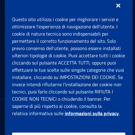
Inps.design
Questo sito utilizza i cookie per migliorare i servizi e
Sedi e Contatti
ottimizzare l’esperienza di navigazione dell’utente. I
Ap
cookie di natura tecnica sono indispensabili per
permettere il corretto funzionamento del sito. Solo
Software
previo consenso dell’utente, possono essere installati
Ap
ulteriori tipologie di cookie. Puoi accettare tutti i cookie
cliccando sul pulsante ACCETTA TUTTI, oppure puoi
Note Legali
effettuare le tue scelte sulle singole categorie che vuoi
Ap
installare, cliccando su IMPOSTAZIONI DEI COOKIE. Se
invece intendi rifiutarne l’installazione dei cookie non
App mobile
Ap
tecnici, puoi farlo cliccando sul pulsante RIFIUTA I
COOKIE NON TECNICI o chiudendo il banner. Per
saperne di più rispetto ai cookie, consulta la
Sede Legale
: Via Ciro il Grande, 21
relativa informativa sulle
informazioni sulla privacy
.
00144 Roma
P.IVA 02121151001