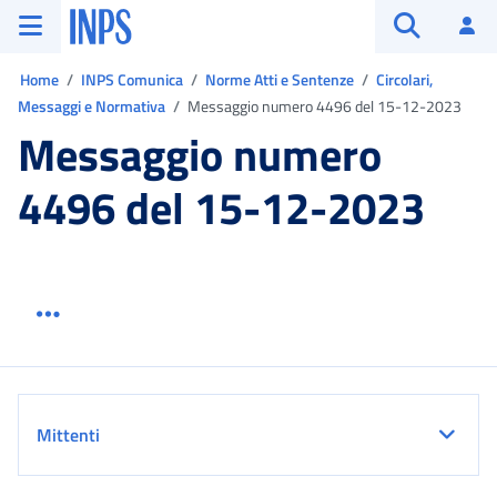
Vai al menu principale
Vai al contenuto principale
Vai al pie' di pagina
INPS ()
Ac
Apri cerca
Ti trovi in:
Home
INPS Comunica
Norme Atti e Sentenze
Circolari,
Messaggi e Normativa
Messaggio numero 4496 del 15-12-2023
Messaggio numero
4496 del 15-12-2023
Menu link servizio sezione
Dettaglio
Mittenti