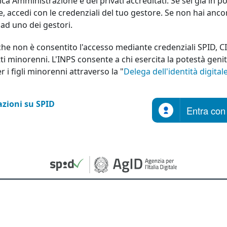
ica Amministrazione e dei privati accreditati. Se sei già in p
le, accedi con le credenziali del tuo gestore. Se non hai anco
a ad uno dei gestori.
che non è consentito l'accesso mediante credenziali SPID, C
ti minorenni. L'INPS consente a chi esercita la potestà geni
er i figli minorenni attraverso la "
Delega dell'identità digital
zioni su SPID
Entra con