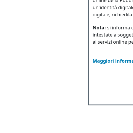
online della Pubbl
un'identità digita
digitale, richiedil
Nota:
si informa 
intestate a sogget
ai servizi online p
Maggiori informa