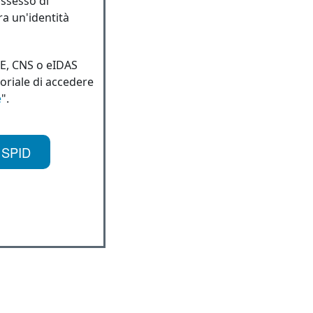
ossesso di
ra un'identità
IE, CNS o eIDAS
toriale di accedere
e
".
 SPID