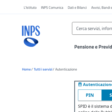
Vai al menu principale
L'Istituto
INPS Comunica
Dati e Bilanci
Avvisi, Bandi 
Pensione e Previ
Ti trovi in:
Home
Tutti i servizi
Autenticazione
Autenticazion
PIN
SPID è il sistema d