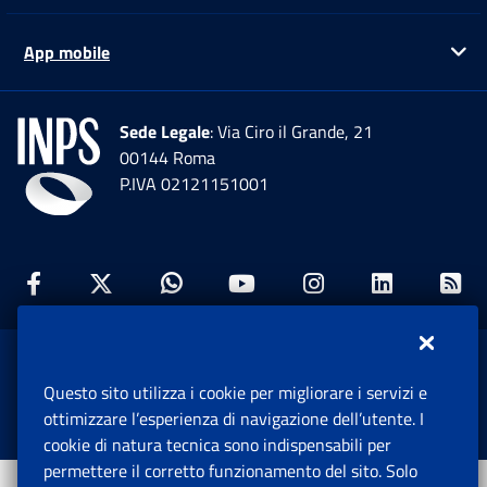
App mobile
Ap
Sede Legale
: Via Ciro il Grande, 21
00144 Roma
P.IVA 02121151001
Facebook: Apre una nuova finestra
Twitter: Apre una nuova finestra
Whatsapp: Apre una nuova fi
Youtube: Apre una nuo
Instagram: Apre
Linkedin:
Rs
www.inps.gov.it © 1997-2026
Questo sito utilizza i cookie per migliorare i servizi e
Istituto Nazionale Previdenza Sociale.
ottimizzare l’esperienza di navigazione dell’utente. I
Tutti i diritti riservati.
cookie di natura tecnica sono indispensabili per
permettere il corretto funzionamento del sito. Solo