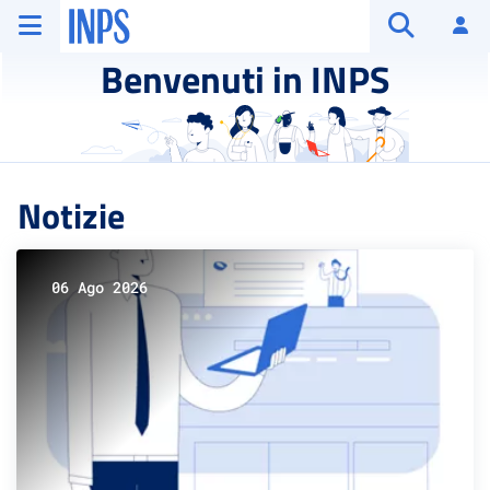
Vai al menu principale
Vai al contenuto principale
Vai al pie' di pagina
INPS ()
Ac
Apri cerca
Benvenuti in INPS
Notizie
06 Ago 2026