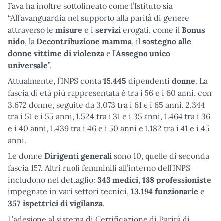
Fava ha inoltre sottolineato come l’Istituto sia
“All’avanguardia nel supporto alla parità di genere
attraverso le
misure
e i
servizi
erogati, come il
Bonus
nido
, la
Decontribuzione
mamma
, il
sostegno
alle
donne vittime di violenza
e l’
Assegno unico
universale
”.
Attualmente, l’INPS conta
15.445
dipendenti
donne
. La
fascia di età più rappresentata è tra i 56 e i 60 anni, con
3.672 donne, seguite da 3.073 tra i 61 e i 65 anni, 2.344
tra i 51 e i 55 anni, 1.524 tra i 31 e i 35 anni, 1.464 tra i 36
e i 40 anni, 1.439 tra i 46 e i 50 anni e 1.182 tra i 41 e i 45
anni.
Le donne
Dirigenti generali
sono 10, quelle di seconda
fascia 157. Altri ruoli femminili all’interno dell’INPS
includono nel dettaglio:
343 medici
,
188 professioniste
impegnate in vari settori tecnici,
13.194 funzionarie
e
357 ispettrici di vigilanza
.
L’adesione al sistema di Certificazione di Parità di