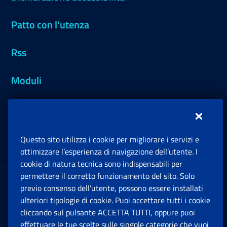
Patto con l'utenza
Rss
Moduli
Inps.design
Questo sito utilizza i cookie per migliorare i servizi e
Sedi e Contatti
ottimizzare l’esperienza di navigazione dell’utente. I
Ap
cookie di natura tecnica sono indispensabili per
permettere il corretto funzionamento del sito. Solo
Software
previo consenso dell’utente, possono essere installati
Ap
ulteriori tipologie di cookie. Puoi accettare tutti i cookie
cliccando sul pulsante ACCETTA TUTTI, oppure puoi
Note Legali
effettuare le tue scelte sulle singole categorie che vuoi
Ap