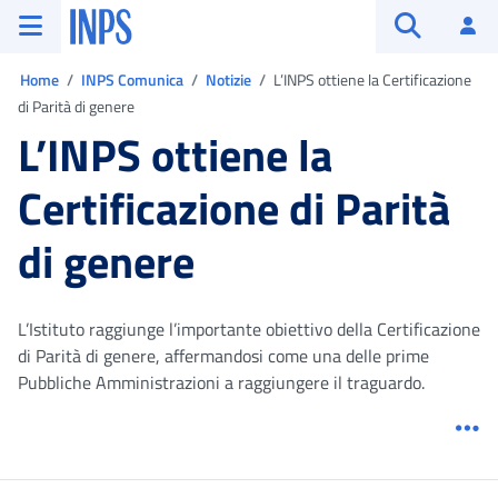
Vai al menu principale
Vai al contenuto principale
Vai al pie' di pagina
INPS ()
Ac
Apri cerca
Ti trovi in:
Home
INPS Comunica
Notizie
L’INPS ottiene la Certificazione
di Parità di genere
L’INPS ottiene la
Certificazione di Parità
di genere
L’Istituto raggiunge l’importante obiettivo della Certificazione
di Parità di genere, affermandosi come una delle prime
Pubbliche Amministrazioni a raggiungere il traguardo.
Me