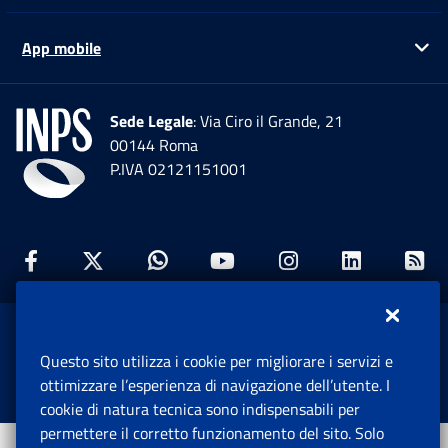
App mobile
Ap
Sede Legale
: Via Ciro il Grande, 21
00144 Roma
P.IVA 02121151001
Facebook: Apre una nuova finestra
Twitter: Apre una nuova finestra
Whatsapp: Apre una nuova fi
Youtube: Apre una nuo
Instagram: Apre
Linkedin:
Rs
www.inps.gov.it © 1997-2026
Questo sito utilizza i cookie per migliorare i servizi e
Istituto Nazionale Previdenza Sociale.
ottimizzare l’esperienza di navigazione dell’utente. I
Tutti i diritti riservati.
cookie di natura tecnica sono indispensabili per
permettere il corretto funzionamento del sito. Solo