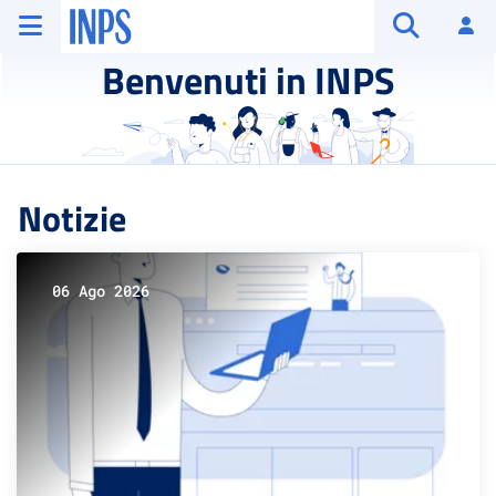
Vai al menu principale
Vai al contenuto principale
Vai al pie' di pagina
INPS ()
Ac
Apri cerca
Benvenuti in INPS
Notizie
06 Ago 2026