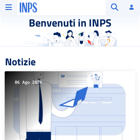
Vai al menu principale
Vai al contenuto principale
Vai al pie' di pagina
INPS ()
Ac
Apri cerca
Benvenuti in INPS
Notizie
06 Ago 2026