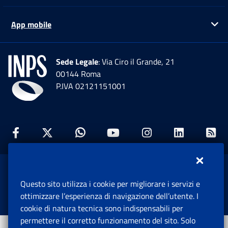
App mobile
Ap
Sede Legale
: Via Ciro il Grande, 21
00144 Roma
P.IVA 02121151001
Facebook: Apre una nuova finestra
Twitter: Apre una nuova finestra
Whatsapp: Apre una nuova fi
Youtube: Apre una nuo
Instagram: Apre
Linkedin:
Rs
www.inps.gov.it © 1997-2026
Questo sito utilizza i cookie per migliorare i servizi e
Istituto Nazionale Previdenza Sociale.
ottimizzare l’esperienza di navigazione dell’utente. I
Tutti i diritti riservati.
cookie di natura tecnica sono indispensabili per
permettere il corretto funzionamento del sito. Solo