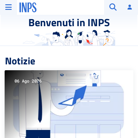
Vai al menu principale
Vai al contenuto principale
Vai al pie' di pagina
INPS ()
Ac
Apri cerca
Benvenuti in INPS
Notizie
06 Ago 2026