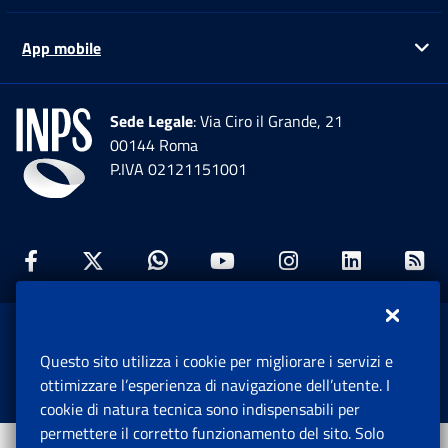
App mobile
Ap
Sede Legale
: Via Ciro il Grande, 21
00144 Roma
P.IVA 02121151001
Facebook: Apre una nuova finestra
Twitter: Apre una nuova finestra
Whatsapp: Apre una nuova fi
Youtube: Apre una nuo
Instagram: Apre
Linkedin:
Rs
www.inps.gov.it © 1997-2026
Questo sito utilizza i cookie per migliorare i servizi e
Istituto Nazionale Previdenza Sociale.
ottimizzare l’esperienza di navigazione dell’utente. I
Tutti i diritti riservati.
cookie di natura tecnica sono indispensabili per
permettere il corretto funzionamento del sito. Solo