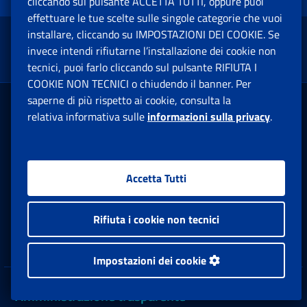
cliccando sul pulsante ACCETTA TUTTI, oppure puoi
effettuare le tue scelte sulle singole categorie che vuoi
installare, cliccando su IMPOSTAZIONI DEI COOKIE. Se
Torna su
invece intendi rifiutarne l’installazione dei cookie non
tecnici, puoi farlo cliccando sul pulsante RIFIUTA I
COOKIE NON TECNICI o chiudendo il banner. Per
saperne di più rispetto ai cookie, consulta la
relativa informativa sulle
informazioni sulla privacy
.
Pensione e Previdenza
Lavoro
Accetta Tutti
Sostegni, Sussidi e Indennità
Rifiuta i cookie non tecnici
Imprese e Liberi Professionisti
Impostazioni dei cookie
Amministrazione trasparente