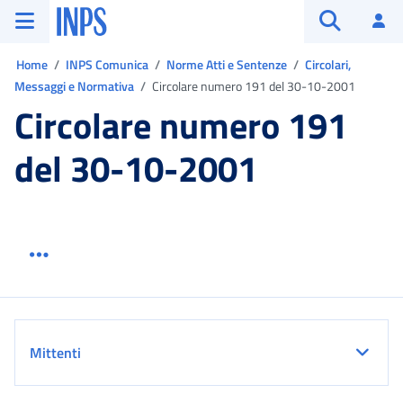
Vai al menu principale
Vai al contenuto principale
Vai al pie' di pagina
INPS ()
Ac
Apri cerca
Ti trovi in:
Home
INPS Comunica
Norme Atti e Sentenze
Circolari,
Messaggi e Normativa
Circolare numero 191 del 30-10-2001
Circolare numero 191
del 30-10-2001
Menu link servizio sezione
Dettaglio
Mittenti