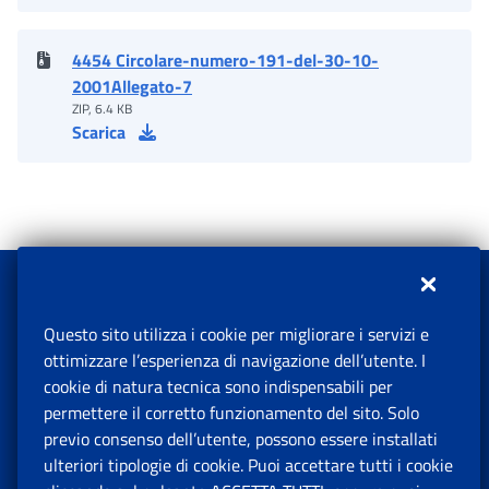
4454 Circolare-numero-191-del-30-10-
2001Allegato-7
ZIP, 6.4 KB
Scarica
Questo sito utilizza i cookie per migliorare i servizi e
Il tuo contributo è prezioso per migliorare i nostri servizi
ottimizzare l’esperienza di navigazione dell’utente. I
cookie di natura tecnica sono indispensabili per
permettere il corretto funzionamento del sito. Solo
Lasciaci la tua opinione
previo consenso dell’utente, possono essere installati
ulteriori tipologie di cookie. Puoi accettare tutti i cookie