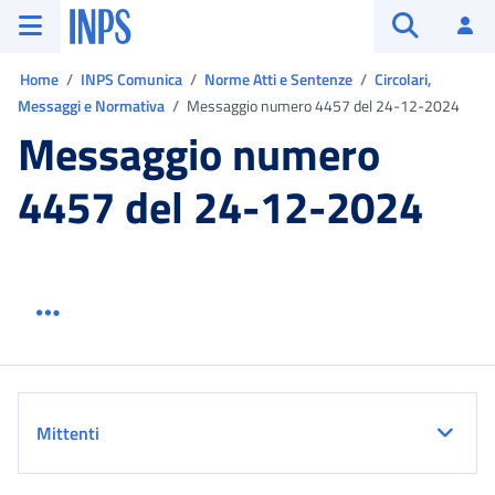
Vai al menu principale
Vai al contenuto principale
Vai al pie' di pagina
INPS ()
Ac
Apri cerca
Ti trovi in:
Home
INPS Comunica
Norme Atti e Sentenze
Circolari,
Messaggi e Normativa
Messaggio numero 4457 del 24-12-2024
Messaggio numero
4457 del 24-12-2024
Menu link servizio sezione
Dettaglio
Mittenti