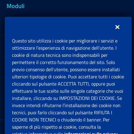
Moduli
Inps.design
Questo sito utilizza i cookie per migliorare i servizi e
Sedi e Contatti
ottimizzare l’esperienza di navigazione dell’utente. I
Ap
cookie di natura tecnica sono indispensabili per
permettere il corretto funzionamento del sito. Solo
Software
previo consenso dell’utente, possono essere installati
Ap
ulteriori tipologie di cookie. Puoi accettare tutti i cookie
cliccando sul pulsante ACCETTA TUTTI, oppure puoi
Note Legali
effettuare le tue scelte sulle singole categorie che vuoi
Ap
installare, cliccando su IMPOSTAZIONI DEI COOKIE. Se
invece intendi rifiutarne l’installazione dei cookie non
App mobile
Ap
tecnici, puoi farlo cliccando sul pulsante RIFIUTA I
COOKIE NON TECNICI o chiudendo il banner. Per
saperne di più rispetto ai cookie, consulta la
Sede Legale
: Via Ciro il Grande, 21